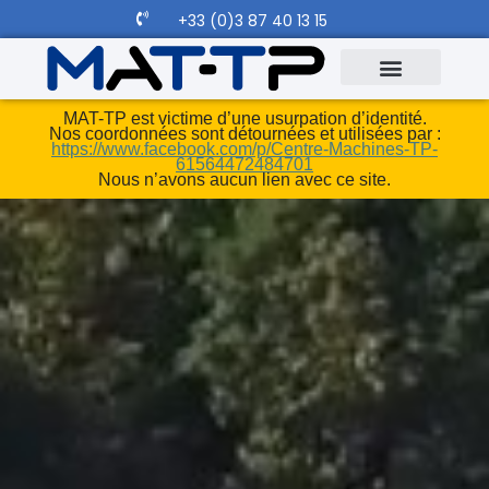
+33 (0)3 87 40 13 15
MAT-TP est victime d’une usurpation d’identité.
Nos coordonnées sont détournées et utilisées par :
https://www.facebook.com/p/Centre-Machines-TP-
61564472484701
Nous n’avons aucun lien avec ce site.